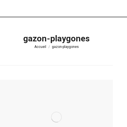
gazon-playgones
Vous êtes ici :
Accueil
gazon-playgones