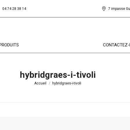
04 74 28 38 14
7 impasse G
PRODUITS
CONTACTEZ-
hybridgraes-i-tivoli
Vous êtes ici :
Accueil
hybridgraes-i-tivoli