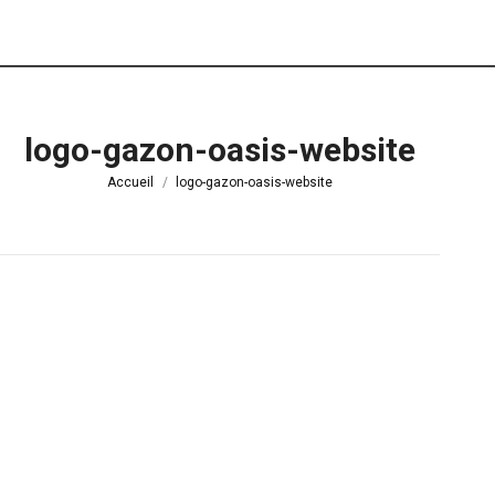
logo-gazon-oasis-website
Vous êtes ici :
Accueil
logo-gazon-oasis-website